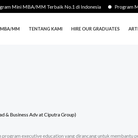
 Mini MBA/MM Terbaik No.1 di Indonesia
Program Mini M
I MBA/MM
TENTANG KAMI
HIRE OUR GRADUATES
ART
ad & Business Adv at Ciputra Group)
 program executive education yang dirancang untuk membantu prof