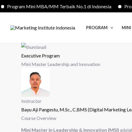
Lewati
rogram Mini MBA/MM Terbaik No.1 di Indonesia
Program
ke
konten
PROGRAM
MIN
Executive Program
Mini Master Leadership and Innovation
Instructor
Bayu Aji Pangestu, M.Sc., C.BMS (Digital Marketing Le
Course Overview
Mini Master in Leadership & Innovation (MSI)
adalah