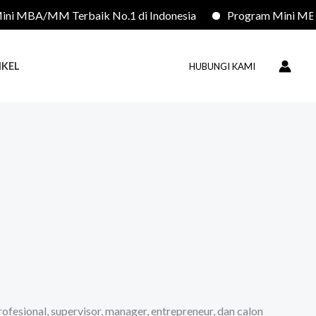
BA/MM Terbaik No.1 di Indonesia
Program Mini MBA/MM 
IKEL
HUBUNGI KAMI
esional, supervisor, manager, entrepreneur, dan calon