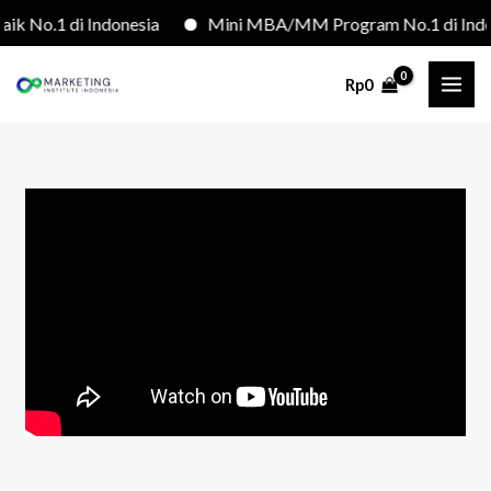
Lewati
No.1 di Indonesia
Mini MBA/MM Program No.1 di Indone
ke
konten
Rp
0