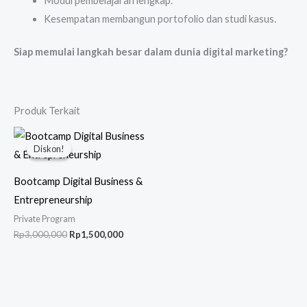
Modul pembelajaran lengkap.
Kesempatan membangun portofolio dan studi kasus.
Siap memulai langkah besar dalam dunia digital marketing?
Produk Terkait
Harga
Harga
aslinya
saat
Diskon!
Diskon!
adalah:
ini
Rp3,000,000.
adalah:
Rp1,500,000.
Bootcamp Digital Business &
Entrepreneurship
Private Program
Rp
3,000,000
Rp
1,500,000