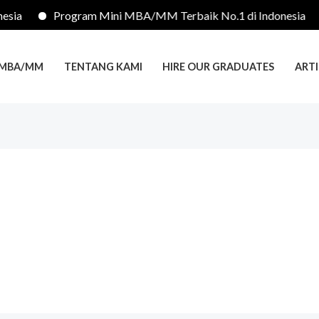
sia
Program Mini MBA/MM Terbaik No.1 di Indonesia
 MBA/MM
TENTANG KAMI
HIRE OUR GRADUATES
ARTI