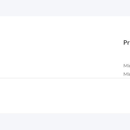
P
Mi
Mi