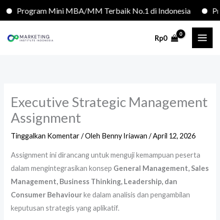
Lewati
Program Mini MBA/MM Terbaik No.1 di Indonesia
Prog
ke
konten
Rp
0
Executive Strategic Management
Assignment
Tinggalkan Komentar
/ Oleh
Benny Iriawan
/
April 12, 2026
Assignment ini dirancang untuk menguji kemampuan peserta
dalam mengintegrasikan konsep
General Management, Sales
Management, Business Thinking, Leadership, dan
Consumer Behaviour
ke dalam analisis dan pengambilan
keputusan strategis yang aplikatif.