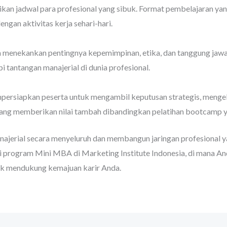
 jadwal para profesional yang sibuk. Format pembelajaran yang 
gan aktivitas kerja sehari-hari.
a menekankan pentingnya kepemimpinan, etika, dan tanggung jawab
tantangan manajerial di dunia profesional.
ersiapkan peserta untuk mengambil keputusan strategis, mengel
yang memberikan nilai tambah dibandingkan pelatihan bootcamp ya
erial secara menyeluruh dan membangun jaringan profesional ya
 program Mini MBA di Marketing Institute Indonesia, di mana An
uk mendukung kemajuan karir Anda.