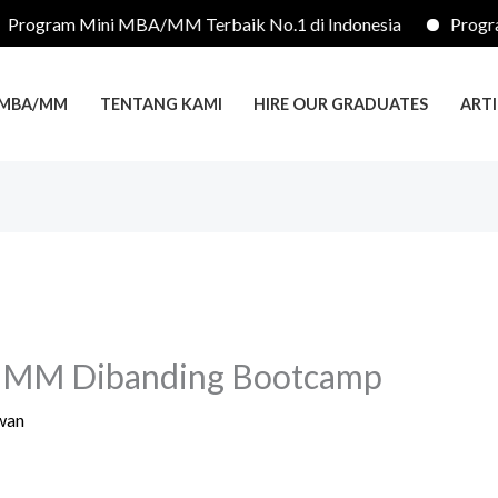
gram Mini MBA/MM Terbaik No.1 di Indonesia
Program M
 MBA/MM
TENTANG KAMI
HIRE OUR GRADUATES
ARTI
/ MM Dibanding Bootcamp
wan