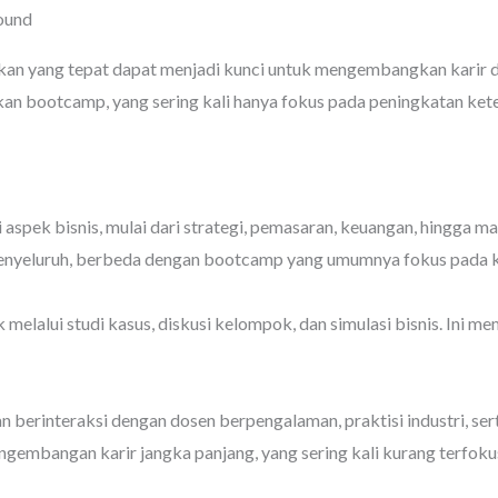
round
idikan yang tepat dapat menjadi kunci untuk mengembangkan kar
an bootcamp, yang sering kali hanya fokus pada peningkatan ket
pek bisnis, mulai dari strategi, pemasaran, keuangan, hingga m
 menyeluruh, berbeda dengan bootcamp yang umumnya fokus pada k
elalui studi kasus, diskusi kelompok, dan simulasi bisnis. Ini 
rinteraksi dengan dosen berpengalaman, praktisi industri, serta
ngembangan karir jangka panjang, yang sering kali kurang terfo