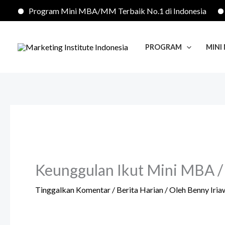
Lewati
Program Mini MBA/MM Terbaik No.1 di Indonesia
Pro
ke
konten
PROGRAM
MINI
Keunggulan Ikut Mini MBA 
Tinggalkan Komentar
/
Berita Harian
/ Oleh
Benny Iria